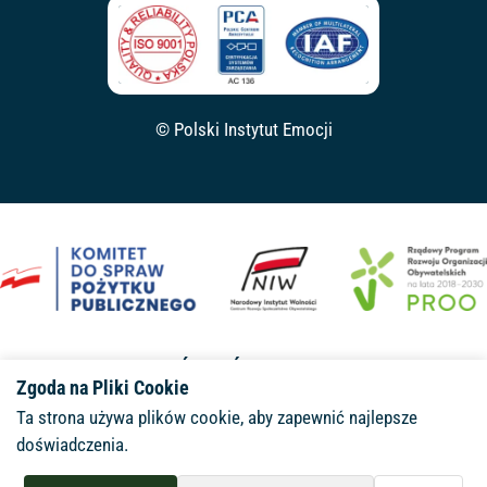
© Polski Instytut Emocji
SFINANSOWANO ZE ŚRODKÓW NARODOWEGO INSTYTUTU
Zgoda na Pliki Cookie
WOLNOŚCI – CENTRUM
ROZWOJU SPOŁECZEŃSTWA
Ta strona używa plików cookie, aby zapewnić najlepsze
OBYWATELSKIEGO
W RAMACH RZĄDOWEGO PROGRAMU
doświadczenia.
ROZWOJU ORGANIZACJI OBYWATELSKICH NA LATA 2018–2030
PROO
Czat