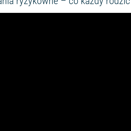
nia ryzykowne – co każdy rodzic