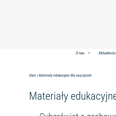
Przejdź
do
treści
Aktualnośc
O nas
Start
»
Materiały edukacyjne dla nauczycieli
Materiały edukacyjne