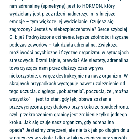
nim adrenalinę (epinefrynę), jest to HORMON, który
wydzielany jest przez rdzeń nadnerczy. Im silniejsze
emocje – tym większe jej wydzielanie. Czujesz się
zagrożony? Jesteś w niebezpieczeństwie? Serce szybciej
Ci bije? Podwyższone ciśnienie, lepsze zdolności fizyczne
podczas zawodów – tak działa adrenalina. Zwiększa
możliwości psychiczne i fizyczne organizmu w sytuacjach
stresowych. Brzmi fajnie, prawda? Ale niestety, adrenalina
towarzysząca nam przez dłuższy czas wpływa
niekorzystnie, a wręcz destrukcyjnie na nasz organizm. W
skrajnych przypadkach występuje nawet uzależnienie od
tego uczucia, ciągłego „pobudzenia”, poczucia, że „można
wszystko” – jest to stan, gdy lęk, obawa zostanie
przezwyciężona, przykładowo przy skoku ze spadochronu,
czyli przekroczeniem granicy jest zrobienie tylko jednego
kroku. Jak się czuje nasz organizm, gdy adrenalina
opada? Jesteśmy zmęczeni, ale nie tak jak po długim dniu
w pracy czy w szkole, tylko w taki wycieńczający sposób