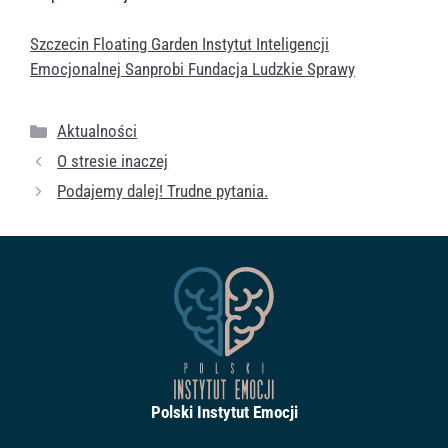
Szczecin Floating Garden
Instytut Inteligencji
Emocjonalnej
Sanprobi
Fundacja Ludzkie Sprawy
Kategorie
Aktualności
O stresie inaczej
Podajemy dalej! Trudne pytania.
Polski Instytut Emocji