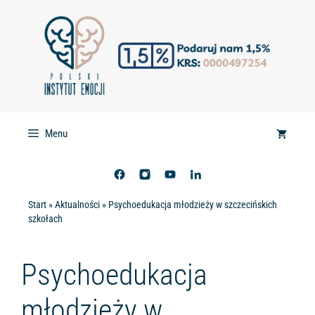
Przejdź
do
treści
Menu
Start
»
Aktualności
»
Psychoedukacja młodzieży w szczecińskich
szkołach
Psychoedukacja
młodzieży w