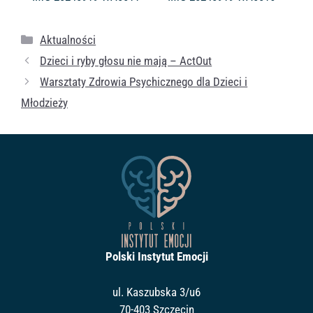
Kategorie
Aktualności
Dzieci i ryby głosu nie mają – ActOut
Warsztaty Zdrowia Psychicznego dla Dzieci i
Młodzieży
Polski Instytut Emocji
ul. Kaszubska 3/u6
70-403 Szczecin