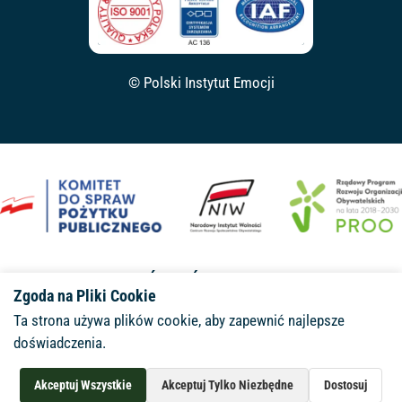
© Polski Instytut Emocji
SFINANSOWANO ZE ŚRODKÓW NARODOWEGO INSTYTUTU
Zgoda na Pliki Cookie
WOLNOŚCI – CENTRUM
ROZWOJU SPOŁECZEŃSTWA
Ta strona używa plików cookie, aby zapewnić najlepsze
OBYWATELSKIEGO
W RAMACH RZĄDOWEGO PROGRAMU
doświadczenia.
ROZWOJU ORGANIZACJI OBYWATELSKICH NA LATA 2018–2030
PROO
Czat
Akceptuj Wszystkie
Akceptuj Tylko Niezbędne
Dostosuj