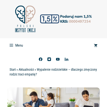
Przejdź
do
treści
Menu
Start
»
Aktualności
»
Wypalenie rodzicielskie – dlaczego zmęczony
rodzic traci empatię?