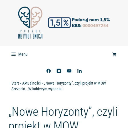
Przejdź
do
treści
Menu
Start
»
Aktualności
»
„Nowe Horyzonty”, czyli projekt w MOW
Szczecin… W kobiecym wydaniu!
„Nowe Horyzonty”, czyli
projekt w MOW