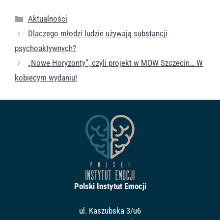
Kategorie
Aktualności
Dlaczego młodzi ludzie używają substancji
psychoaktywnych?
„Nowe Horyzonty”, czyli projekt w MOW Szczecin… W
kobiecym wydaniu!
Polski Instytut Emocji
ul. Kaszubska 3/u6